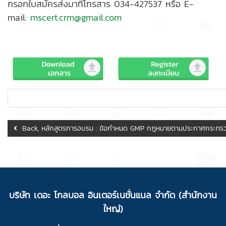
กรอกใบสมัครส่งมาที่โทรสาร 034-427537 หรือ E-
mail:
mscert.crm@gmail.com
Back, หลักสูตรการอบรม : ข้อกำหนด GMP กฎหมายตามประกาศกระทรวง
บ
ริ
ษัท เดอะ โกลบอล อินเตอร์เนชั่นแนล จำกัด (สำนักงาน
ใหญ่)