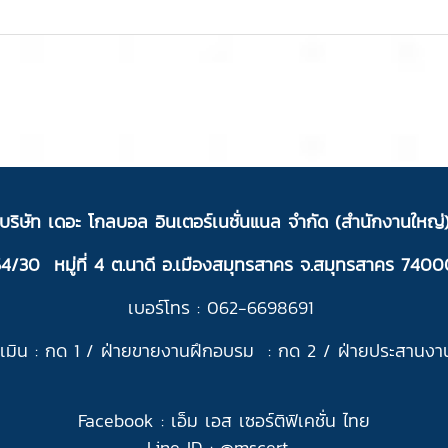
บ
ริ
ษัท เดอะ โกลบอล อินเตอร์เนชั่นแนล จำกัด (สำนักงานใหญ่
54/30 หมู่ที่ 4 ต.นาดี อ.เมืองสมุทรสาคร จ.สมุทรสาคร 7400
เบอร์โทร : 062-6698691
มิน : กด 1 /
ฝ่ายขายงานฝึกอบรม : กด 2 /
ฝ่ายประสานงา
Facebook :
เอ็ม เอส เซอร์ติฟิเคชั่น ไทย
Line ID : @
mscert